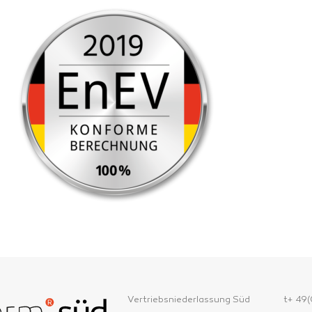
Vertriebsniederlassung Süd
t+ 49(